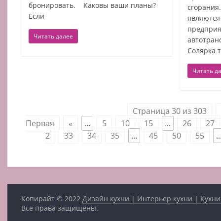
бронировать. Каковы ваши планы?
сгорания
Если
являются
предприя
Читать далее
автотран
Солярка 
Читать д
Страница 30 из 303
Первая
«
...
5
10
15
...
26
27
2
33
34
35
...
45
50
55
..
Копирайт © 2022
Дизайн кухни | Интерьер кухни | Кухни
Все права защищены.