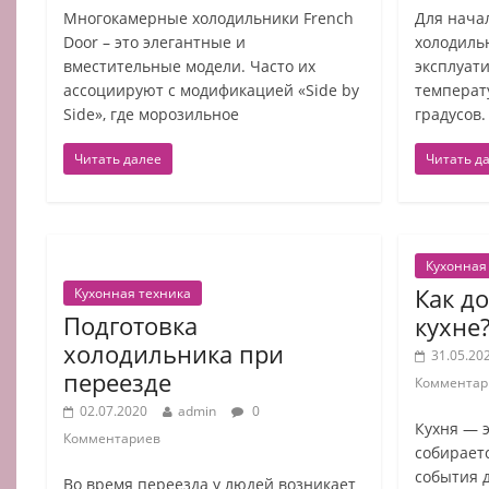
Многокамерные холодильники French
Для начал
Door – это элегантные и
холодиль
вместительные модели. Часто их
эксплуат
ассоциируют с модификацией «Side by
температу
Side», где морозильное
градусов.
Читать далее
Читать д
Кухонная
Как д
Кухонная техника
Подготовка
кухне
холодильника при
31.05.20
переезде
Комментар
02.07.2020
admin
0
Кухня — э
Комментариев
собираетс
события 
Во время переезда у людей возникает