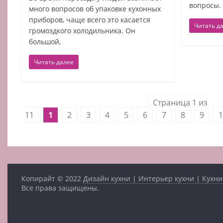
вопросы.
много вопросов об упаковке кухонных
приборов, чаще всего это касается
Читать д
громоздкого холодильника. Он
большой,
Читать далее
Страница 1 из
11
1
2
3
4
5
6
7
8
9
1
Копирайт © 2022
Дизайн кухни | Интерьер кухни | Кухни
Все права защищены.