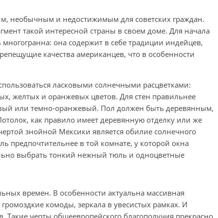
им, необычным и недостижимым для советских граждан.
мент такой интересной страны в своем доме. Для начала
ь многогранна: она содержит в себе традиции индейцев,
репещущие качества американцев, что в особенности
оспользоваться ласковыми солнечными расцветками:
х, желтых и оранжевых цветов. Для стен правильнее
вый или темно-оранжевый. Пол должен быть деревянным,
Потолок, как правило имеет деревянную отделку или же
 чертой знойной Мексики является обилие солнечного
иль предпочтительнее в той комнате, у которой окна
тельно выбрать тонкий нежный тюль и одноцветные
льных времен. В особенности актуальна массивная
громоздкие комоды, зеркала в увесистых рамках. И
. Такие черты общеевропейского благополучия прекрасно