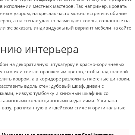
в исполнении местных мастеров. Так например, кровать
нным узором, на креслах часто можно встретить обилие
ов, а на стенах удачно размещают ковры, сотканные на
ли же заказать индивидуальный вариант мебели на сайте
ению интерьера
бои на декоративную штукатурку в красно-коричневых
желтым или светло-оранжевым цветов, чтобы над головой
телить ковром, а в коридоре разложить плетеные циновки,
асставить вдоль стен: дубовый шкаф, диван с
жками, низкую тумбочку и книжный шкафчик со
 старинными коллекционными изданиями. У дивана
ть вазу, расписанную в индейском стиле и оригинальные
- Уникальные возможности от SeoHammer