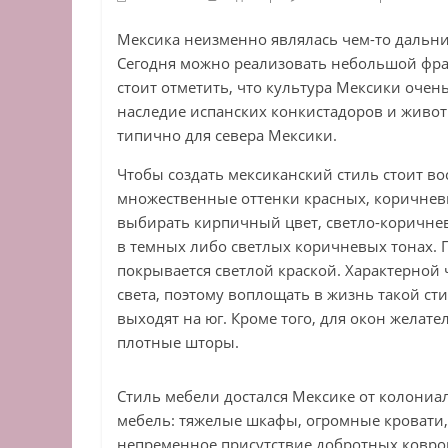
Мексика неизменно являлась чем-то дальн
Сегодня можно реализовать небольшой фраг
стоит отметить, что культура Мексики очен
наследие испанских конкистадоров и живот
типично для севера Мексики.
Чтобы создать мексиканский стиль стоит в
множественные оттенки красных, коричневы
выбирать кирпичный цвет, светло-коричне
в темных либо светлых коричневых тонах. 
покрывается светлой краской. Характерной
света, поэтому воплощать в жизнь такой ст
выходят на юг. Кроме того, для окон жела
плотные шторы.
Стиль мебели достался Мексике от колониа
мебель: тяжелые шкафы, огромные кровати, 
непременное присутствие добротных ковров