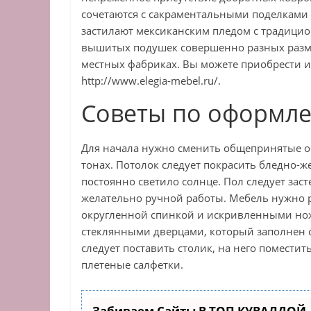
сочетаются с сакраментальными поделками 
застилают мексиканским пледом с традицио
вышитых подушек совершенно разных размер
местных фабриках. Вы можете приобрести и
http://www.elegia-mebel.ru/.
Советы по оформл
Для начала нужно сменить общепринятые о
тонах. Потолок следует покрасить бледно-
постоянно светило солнце. Пол следует зас
желательно ручной работы. Мебель нужно р
округленной спинкой и искривленными но
стеклянными дверцами, который заполнен
следует поставить столик, на него помести
плетеные салфетки.
Забиваем Сайты В ТОП КУВАЛДОЙ 