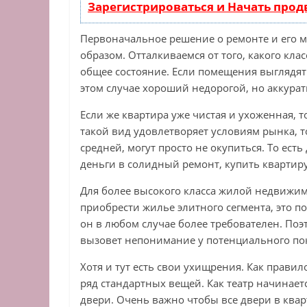
Зарегистрироваться и Начать про
Первоначальное решение о ремонте и его 
образом. Отталкиваемся от того, какого кла
общее состояние. Если помещения выглядят 
этом случае хороший недорогой, но аккура
Если же квартира уже чистая и ухоженная, 
такой вид удовлетворяет условиям рынка, 
средней, могут просто не окупиться. То ес
деньги в солидный ремонт, купить квартиру
Для более высокого класса жилой недвижимо
приобрести жилье элитного сегмента, это под
он в любом случае более требователен. Поэ
вызовет непонимание у потенциального пок
Хотя и тут есть свои ухищрения. Как прави
ряд стандартных вещей. Как театр начинает
двери. Очень важно чтобы все двери в квар