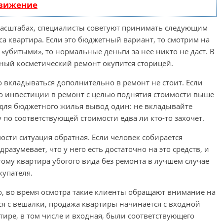
движение
масштабах, специалисты советуют принимать следующим
сса квартира. Если это бюджетный вариант, то смотрим на
«убитыми», то нормальные деньги за нее никто не даст. В
тный косметический ремонт окупится сторицей.
то вкладываться дополнительно в ремонт не стоит. Если
то инвестиции в ремонт с целью поднятия стоимости выше
ть для бюджетного жилья вывод один: не вкладывайте
 по соответствующей стоимости едва ли кто-то захочет.
сти ситуация обратная. Если человек собирается
разумевает, что у него есть достаточно на это средств, и
тому квартира убогого вида без ремонта в лучшем случае
упателя.
ло, во время осмотра такие клиенты обращают внимание на
ся с вешалки, продажа квартиры начинается с входной
тире, в том числе и входная, были соответствующего