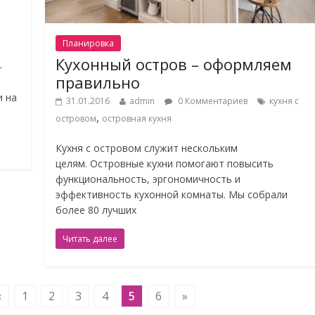
Планировка
Кухонный остров – оформляем
-
правильно
и на
31.01.2016
admin
0 Комментариев
кухня с
,
островом
островная кухня
Кухня с островом служит нескольким
целям. Островные кухни помогают повысить
функциональность, эргономичность и
эффективность кухонной комнаты. Мы собрали
более 80 лучших
Читать далее
«
1
2
3
4
5
6
»