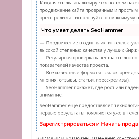
Каждая ссылка анализируется по трем паке
продвижение сайта прозрачным и простым з
пресс-релизы - используйте по максимуму
Что умеет делать SeoHammer
— Продвижение в один клик, интеллектуаль
высокой степенью качества у лучших бирж 
— Регулярная проверка качества ссылок по
показателей качества проекта.
— Все известные форматы ссылок: арендные
мнения, отзывы, статьи, пресс-релизы).
— SeoHammer покажет, где рост или падени
внимание.
SeoHammer еще предоставляет технолог
первые результаты появляются уже в течен
Зарегистрироваться и Начать прод
ВНИМАНИЕ! Возможны изменения конструкци