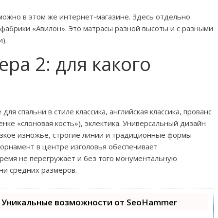
 можно в этом же интернет-магазине. Здесь отдельно
 фабрики «Авилон». Это матрасы разной высоты и с разными
).
ра 2: для какого
я спальни в стиле классика, английская классика, прованс
енке «слоновая кость»), эклектика. Универсальный дизайн
изкое изножье, строгие линии и традиционные формы
 орнамент в центре изголовья обеспечивает
время не перегружает и без того монументальную
ни средних размеров.
 Уникальные возможности от SeoHammer