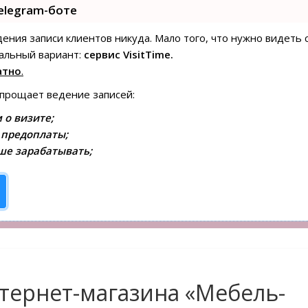
elegram-боте
едения записи клиентов никуда. Мало того, что нужно видеть 
альный вариант:
сервис VisitTime.
атно
.
упрощает ведение записей:
 о визите;
 предоплаты;
ше зарабатывать;
нтернет-магазина «Мебель-