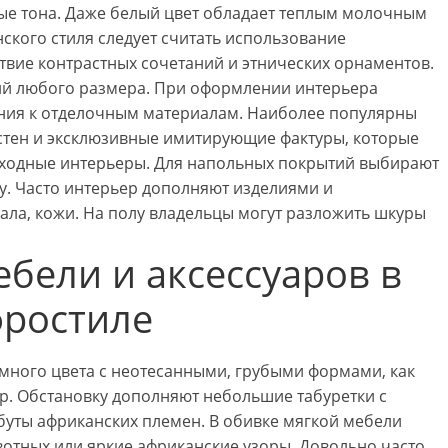
ые тона. Даже белый цвет обладает теплым молочным
ского стиля следует считать использование
ствие контрастных сочетаний и этнических орнаментов.
ий любого размера. При оформлении интерьера
ния к отделочным материалам. Наиболее популярны
 стен и эксклюзивные имитирующие фактуры, которые
сходные интерьеры. Для напольных покрытий выбирают
у. Часто интерьер дополняют изделиями и
дала, кожи. На полу владельцы могут разложить шкуры
бели и аксессуаров в
ростиле
много цвета с неотесанными, грубыми формами, как
ер. Обстановку дополняют небольшие табуретки с
ибуты африканских племен. В обивке мягкой мебели
отных или яркие африканские узоры. Довольно часто