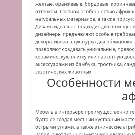
желтые, оранжевые, бордовые, коричнев
оттенком. Главной особенностью африкан
натуральных материалов, а также присут
Дизайн идеально подходит для помещен
дизайнеры предъявляют особые требова
декоративная штукатурка для облицовки
позволяют создавать уникальные, прево
керамическую плитку или паркетную доск
аксессуарами из бамбука, тростника, сан
экзотических животных.
Особенности ме
аф
Мебель в интерьере преимущественно те
будто ее создал местный кустарный маст
острыми углами, а также этнические атр
используют ткани с имитацией шкуры жив