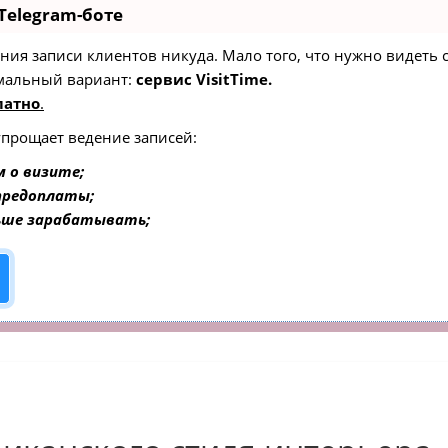
Telegram-боте
едения записи клиентов никуда. Мало того, что нужно видеть
мальный вариант:
сервис VisitTime.
латно
.
упрощает ведение записей:
 о визите;
 предоплаты;
ьше зарабатывать;