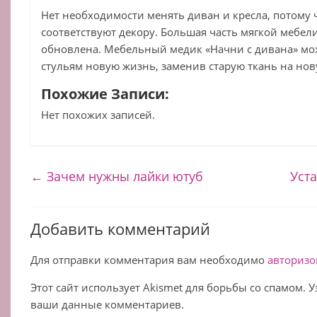
Нет
необходимости
менять
диван
и
кресла
,
потому
соответствуют
декору
.
Большая
часть
мягкой
мебел
обновлена
.
Мебельный
медик
«Начни с дивана»
мо
стульям
новую
жизнь
,
заменив
старую
ткань
на
нов
Похожие Записи:
Нет похожих записей.
←
Зачем нужны лайки ютуб
Уст
Добавить комментарий
Для отправки комментария вам необходимо
авторизо
Этот сайт использует Akismet для борьбы со спамом. 
ваши данные комментариев.