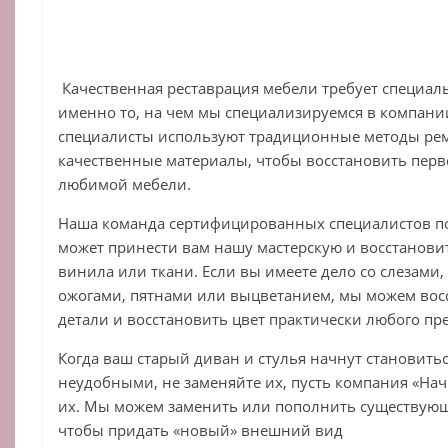
Качественная реставрация мебели
требует
специал
именно
то
,
на
чем
мы
специализируемся
в
компании
специалисты
используют
традиционные
методы
ре
качественные
материалы
,
чтобы
восстановить
перв
любимой
мебели
.
Наша
команда
сертифицированных
специалистов
п
может
принести
вам
нашу
мастерскую
и
восстанови
винила
или
ткани
.
Если
вы
имеете
дело
со
слезами
ожогами
,
пятнами
или
выцветанием
,
мы
можем
вос
детали
и
восстановить
цвет
практически
любого
пр
Когда
ваш
старый
диван
и
стулья
начнут
становить
неудобными
,
не
заменяйте
их
,
пусть
компания «Нач
их
.
Мы
можем
заменить
или
пополнить
существую
чтобы
придать
«
новый
»
внешний
вид