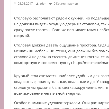
03.03.2017
zdor
0 Комментариев
Столовую располагают рядом с кухней, но подальше
не должны видеть входную дверь из столовой, так к
сразу после трапезы. Если же возникает такая необх
ширмой.
Столовая должна давать ощущение простора. Сидя
мешать ни мебель, ни стены, они должны без помех 
столовой не должна стеснять движения гостей, ее 
комфортную и современную тут http://mosmebelmarket
Круглый стол считается наиболее удобным для раз
квадратные, прямоугольные, овальные и др. У ква
столов углы должны быть слегка закругленными, чт
возникновение негативной энергии.
Особое внимание уделяют зеркалам. Они расширяю
кроме того, они символически удваивают еду на сто