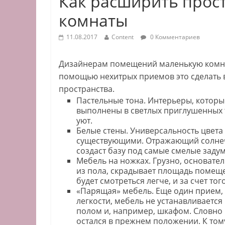
Как расширить прос
комнаты
11.08.2017
Content
0 Комментариев
Дизайнерам помещений маленькую комнату
помощью нехитрых приемов это сделать
пространства.
Пастельные тона. Интерьеры, которы
выполнены в светлых приглушенных т
уют.
Белые стены. Универсальность цвета 
существующими. Отражающий солнечн
создаст базу под самые смелые задум
Мебель на ножках. Грузно, основател
из пола, скрадывает площадь помеще
будет смотреться легче, и за счет тог
«Парящая» мебель. Еще один прием, 
легкости, мебель не устанавливается
полом и, например, шкафом. Словно 
остался в прежнем положении. К том