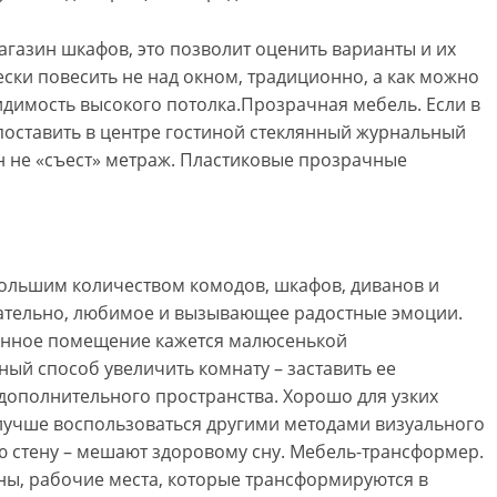
агазин шкафов, это позволит оценить варианты и их
ески повесить не над окном, традиционно, а как можно
 видимость высокого потолка.Прозрачная мебель. Если в
 поставить в центре гостиной стеклянный журнальный
н не «съест» метраж. Пластиковые прозрачные
большим количеством комодов, шкафов, диванов и
ательно, любимое и вызывающее радостные эмоции.
енное помещение кажется малюсенькой
ый способ увеличить комнату – заставить ее
 дополнительного пространства. Хорошо для узких
х лучше воспользоваться другими методами визуального
ю стену – мешают здоровому сну. Мебель-трансформер.
ны, рабочие места, которые трансформируются в