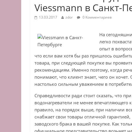
Viessmann в Санкт-П
13.03.2017
zdor
0 Комментариев
На сегодняшни
легко похваст
опыт в вопрос
что если вам хотя бы раз пришлось ошибит
товара, при следующей покупке вы прояви
рекомендациям. Именно поэтому, когда речь 
понимают, что клиент знает, чего он хочет
настолько сильным уважением в потребител
Справедливости ради стоит сказать, что п
водонагреватели не менее впечатляющего ка
правило, на порядок выше, при наличии все
снабжает свои товары отличной гарантией,
заводского брака в вашей покупке. Как тольк
официальное представительство возьмет на