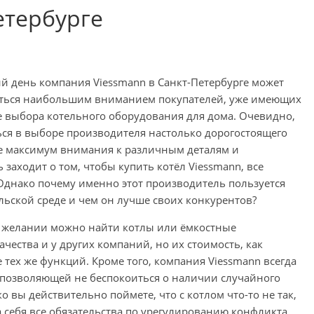
етербурге
й день компания Viessmann в Санкт-Петербурге может
аться наибольшим вниманием покупателей, уже имеющих
е выбора котельного оборудования для дома. Очевидно,
ься в выборе производителя настолько дорогостоящего
те максимум внимания к различным деталям и
заходит о том, чтобы купить котёл Viessmann, все
. Однако почему именно этот производитель пользуется
ьской среде и чем он лучше своих конкурентов?
ри желании можно найти котлы или ёмкостные
чества и у других компаний, но их стоимость, как
 тех же функций. Кроме того, компания Viessmann всегда
 позволяющей не беспокоиться о наличии случайного
о вы действительно поймете, что с котлом что-то не так,
 себя все обязательства по урегулированию конфликта.