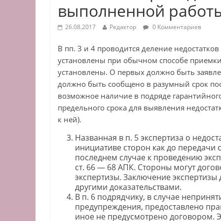
выполненной работы
26.08.2017
Редактор
0 Комментариев
В пп. 3 и 4 проводится деление недостатк
установлены при обычном способе приемки,
установлены. О первых должно быть заявл
должно быть сообщено в разумный срок пос
возможное наличие в подряде гарантийного
предельного срока для выявления недостатков
к ней).
Названная в п. 5 экспертиза о недо
инициативе сторон как до передачи сп
последнем случае к проведению эксп
ст. 66 — 68 АПК. Стороны могут дого
экспертизы. Заключение экспертизы 
другими доказательствами.
В п. 6 подрядчику, в случае неприня
предупреждения, предоставлено пра
иное не предусмотрено договором. Э