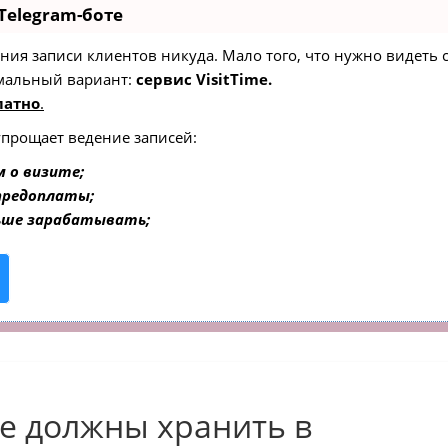
Telegram-боте
едения записи клиентов никуда. Мало того, что нужно видеть
мальный вариант:
сервис VisitTime.
латно
.
упрощает ведение записей:
 о визите;
 предоплаты;
ьше зарабатывать;
е должны хранить в