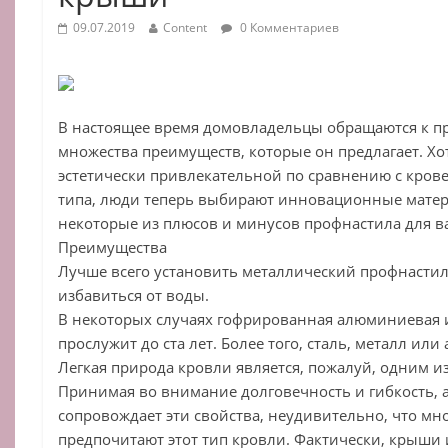
09.07.2019
Content
0 Комментариев
В
настоящее
время
домовладельцы
обращаются
к
п
множества
преимуществ
,
которые
он
предлагает
.
Хо
эстетически
привлекательной
по
сравнению
с
кров
типа
,
люди
теперь
выбирают
инновационные
мате
некоторые
из
плюсов
и
минусов
профнастила для 
Преимущества
Лучше
всего
установить
металлический профнасти
избавиться
от
воды
.
В
некоторых
случаях
гофрированная
алюминиевая
прослужит
до
ста
лет
.
Более
того
,
сталь
,
металл
или
Легкая
природа
кровли
является
,
пожалуй
,
одним
и
Принимая
во
внимание
долговечность
и
гибкость
,
сопровождает
эти
свойства
,
неудивительно
,
что
мн
предпочитают
этот
тип
кровли
.
Фактически
,
крыши 