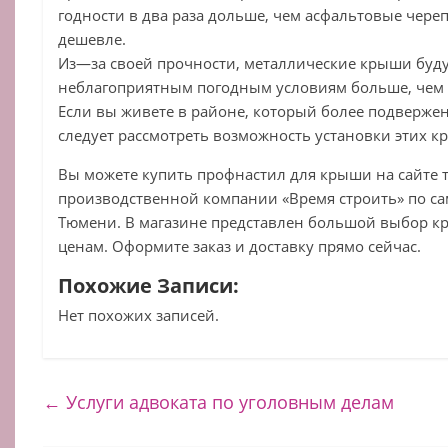
годности
в
два
раза
дольше
,
чем
асфальтовые
чере
дешевле
.
Из
—
за
своей
прочности
,
металлические
крыши
буд
неблагоприятным
погодным
условиям
больше
,
чем
Если
вы
живете
в
районе
,
который
более
подверже
следует
рассмотреть
возможность
установки
этих
к
Вы можете купить профнастил для крыши на сайте 
производственной компании «Время строить» по с
Тюмени. В магазине представлен большой выбор к
ценам. Оформите заказ и доставку прямо сейчас.
Похожие Записи:
Нет похожих записей.
←
Услуги адвоката по уголовным делам