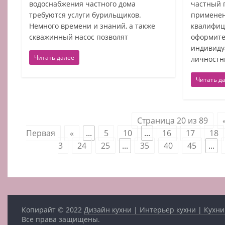
водоснабжения частного дома
частный 
требуются услуги бурильщиков.
примене
Немного времени и знаний, а также
квалифиц
скважинный насос позволят
оформите
индивиду
Читать далее
личностн
Читать д
Страница 20 из 89
Первая
«
...
5
10
...
16
17
18
3
24
25
...
35
40
45
...
Копирайт © 2022
Дизайн кухни | Интерьер кухни | Кухни
Все права защищены.