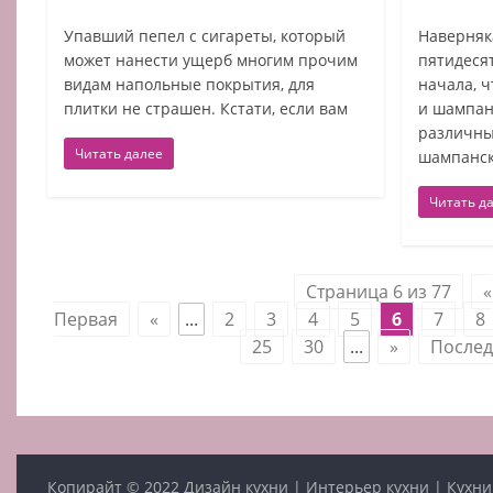
Упавший пепел с сигареты, который
Наверняка
может нанести ущерб многим прочим
пятидеся
видам напольные покрытия, для
начала, ч
плитки не страшен. Кстати, если вам
и шампан
различны
Читать далее
шампанск
Читать д
Страница 6 из 77
«
Первая
«
...
2
3
4
5
6
7
8
25
30
...
»
Послед
Копирайт © 2022
Дизайн кухни | Интерьер кухни | Кухни