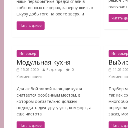
ремонт. Ч
наши первобытные предки спали в
вызывает
собственных пещерах, завернувшись в
шкуру добытого на охоте зверя, и
Читать д
Читать далее
Интерьер
Интерье
Модульная кухня
Выбир
15.01.2020
Редактор
0
11.01.20
Комментариев
Комментар
Для любой жилой площади кухня
Подбор м
считается особенным местом, в
так как с
котором обязательно должны
многообр
подходить друг другу уют, комфорт, а
определит
еще чистота
заказ, м
Читать далее
Читать д