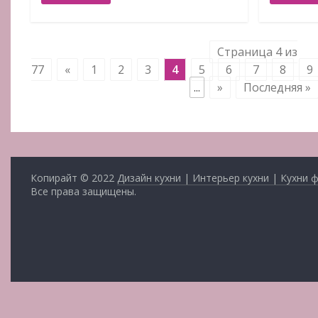
Страница 4 из
77
«
1
2
3
4
5
6
7
8
9
...
»
Последняя »
Копирайт © 2022
Дизайн кухни | Интерьер кухни | Кухни 
Все права защищены.