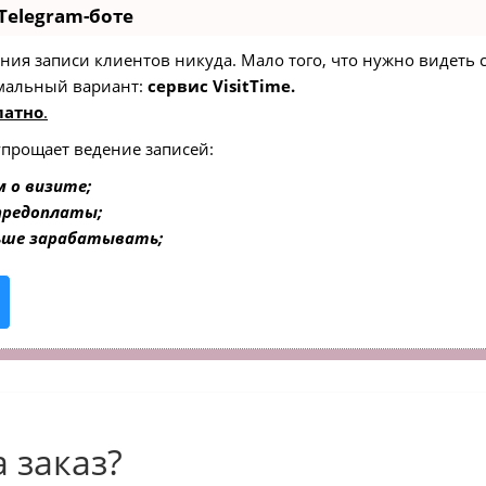
Telegram-боте
едения записи клиентов никуда. Мало того, что нужно видеть
мальный вариант:
сервис VisitTime.
латно
.
упрощает ведение записей:
 о визите;
 предоплаты;
ьше зарабатывать;
 заказ?