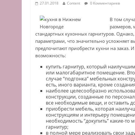
27.01.2018
Content
0 Комментариев
В том случ
размеров, 
стандартных кухонных гарнитуров. Однако,
параметрами, что значительно усложняет в
предпочитают приобрести кухни на заказ. И 
возможность:
купить гарнитур, который наилучшим
или малогабаритное помещение. Втор
случае “подгонка” мебельных констру
есть, иного варианта, кроме создани
наиболее целесообразно использова
конструкции, созданные по персонал
все необходимые вещи, и оставить д
приобрести мебель, которая наилу
конструкциям и интерьеру помещения
необходимость “докупить” какие-то
гарнитур;
в полной мере реализовать свои зад