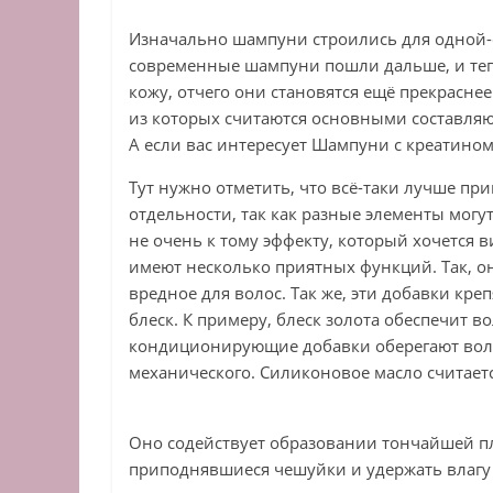
Изначально шампуни строились для одной-
современные шампуни пошли дальше, и теп
кожу, отчего они становятся ещё прекрасне
из которых считаются основными составля
А если вас интересует Шампуни с креатином, 
Тут нужно отметить, что всё-таки лучше п
отдельности, так как разные элементы могу
не очень к тому эффекту, который хочется 
имеют несколько приятных функций. Так, о
вредное для волос. Так же, эти добавки кр
блеск. К примеру, блеск золота обеспечит в
кондиционирующие добавки оберегают волос
механического. Силиконовое масло считает
Оно содействует образовании тончайшей пл
приподнявшиеся чешуйки и удержать влагу 