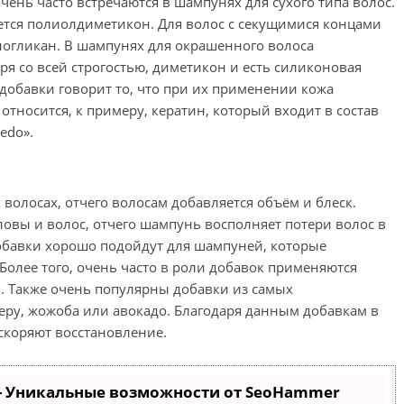
ень часто встречаются в шампунях для сухого типа волос.
ется полиолдиметикон. Для волос с секущимися концами
ногликан. В шампунях для окрашенного волоса
я со всей строгостью, диметикон и есть силиконовая
добавки говорит то, что при их применении кожа
тносится, к примеру, кератин, который входит в состав
edo».
волосах, отчего волосам добавляется объём и блеск.
оловы и волос, отчего шампунь восполняет потери волос в
обавки хорошо подойдут для шампуней, которые
Более того, очень часто в роли добавок применяются
 Также очень популярны добавки из самых
еру, жожоба или авокадо. Благодаря данным добавкам в
ускоряют восстановление.
- Уникальные возможности от SeoHammer