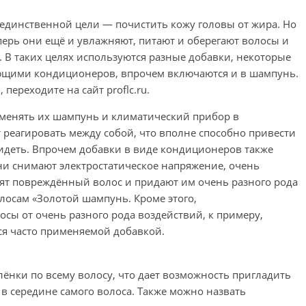
единственной цели — почистить кожу головы от жира. Но
ерь они ещё и увлажняют, питают и оберегают волосы и
е. В таких целях используются разные добавки, некоторые
ющими кондиционеров, впрочем включаются и в шампунь.
переходите на сайт proflc.ru.
рименять их шампунь и климатический прибор в
т реагировать между собой, что вполне способно привести
видеть. Впрочем добавки в виде кондиционеров также
ни снимают электростатическое напряжение, очень
епят повреждённый волос и придают им очень разного рода
олосам «Золотой шампунь. Кроме этого,
ы от очень разного рода воздействий, к примеру,
ся часто применяемой добавкой.
ёнки по всему волосу, что дает возможность пригладить
в середине самого волоса. Также можно назвать