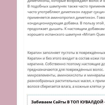
диметиконы, которые возрождают волос и оч
В подобных шампунях также часто применя
часто употребляют диметикон лаурат сукци
применяется аминопропил диметикон. Говор
кондиционирующая добавка. В пользу этой 
продолжает дышать. К настоящим добавкам о
хорошего испанского шампуня «Miriam Quev
Кератин заполняет пустоты в повреждённых 
Кератин и без этого входит в состав кожи г
кератине. Собственно поэтому настоящие д
предназначаются для повреждённых волос. 
микроэлементы, аминокислоты и минералы.
разнообразных растительных масел, к прим
волосе сберегается влага, а кожные клетки 
Забиваем Сайты В ТОП КУВАЛДОЙ 