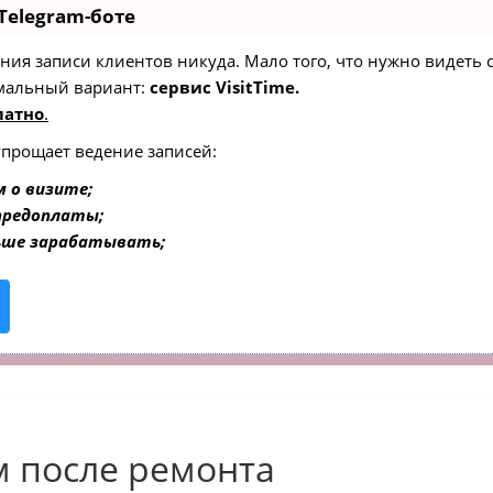
Telegram-боте
едения записи клиентов никуда. Мало того, что нужно видеть
мальный вариант:
сервис VisitTime.
латно
.
упрощает ведение записей:
 о визите;
 предоплаты;
ьше зарабатывать;
м после ремонта