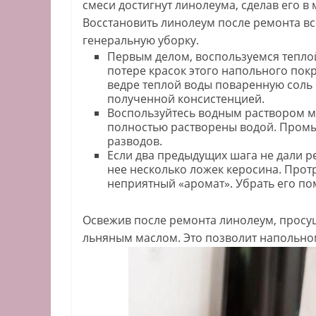
смеси достигнут линолеума, сделав его в
Восстановить линолеум после ремонта все
генеральную уборку.
Первым делом, воспользуемся теплой
потере красок этого напольного покр
ведре теплой воды поваренную соль
полученной консистенцией.
Воспользуйтесь водным раствором м
полностью растворены водой. Промы
разводов.
Если два предыдущих шага не дали ре
нее несколько ложек керосина. Прот
неприятный «аромат». Убрать его по
Освежив после ремонта линолеум, просу
льняным маслом. Это позволит напольно