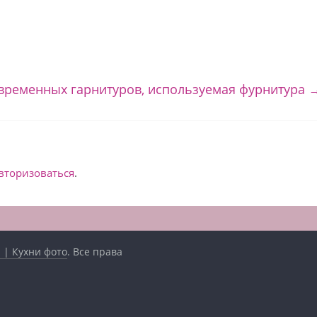
овременных гарнитуров, используемая фурнитура
вторизоваться
.
 | Кухни фото
. Все права