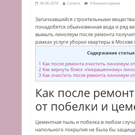
06.06.2018
Content
0 Комментариев
Запачкавшийся строительными веществам
понадобятся обыкновенная вода и ряд ве
вымыть линолеум после ремонта получит
рамках услуги уборки квартиры в Москве 
Содержание статьи
1
Как после ремонта очистить линолеум от
2
Как вернуть блеск «покрашенному» лино
3
Как очистить после ремонта линолеум о
Как после ремонт
от побелки и цем
Цементная пыль и побелка в любом случа
напольного покрытия не была бы защищен