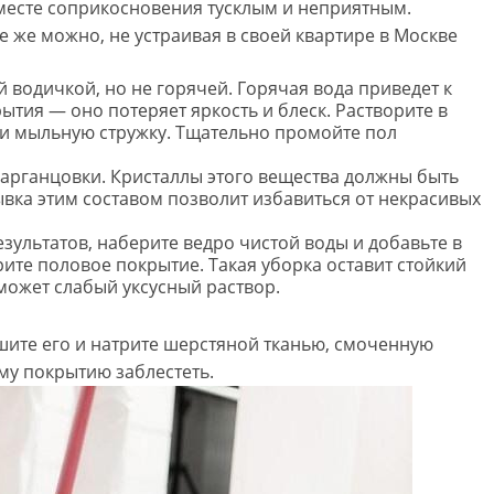
 месте соприкосновения тусклым и неприятным.
 же можно, не устраивая в своей квартире в Москве
 водичкой, но не горячей. Горячая вода приведет к
ытия — оно потеряет яркость и блеск. Растворите в
 и мыльную стружку. Тщательно промойте пол
арганцовки. Кристаллы этого вещества должны быть
вка этим составом позволит избавиться от некрасивых
зультатов, наберите ведро чистой воды и добавьте в
рите половое покрытие. Такая уборка оставит стойкий
может слабый уксусный раствор.
шите его и натрите шерстяной тканью, смоченную
му покрытию заблестеть.