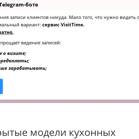
Telegram-боте
едения записи клиентов никуда. Мало того, что нужно видеть
мальный вариант:
сервис VisitTime.
латно
.
упрощает ведение записей:
 о визите;
 предоплаты;
ьше зарабатывать;
рытые модели кухонных