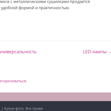
плексе с металлическими сушилками продается
я удобной формой и практичностью.
универсальность
LED-лампы
вторизоваться
.
 | Кухни фото
. Все права