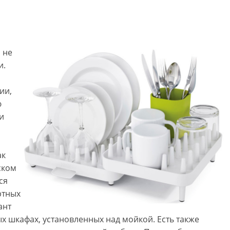
 не
и.
ии,
ю
и
ак
ском
ся
ртных
ант
х шкафах, установленных над мойкой. Есть также