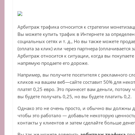
Арбитраж трафика
относится
к
стратегии
монетизац
Вы
можете
купить
трафик
в
Интернете
за
определе
социальных
сетях
и
т
.
д
.,
Но
вы
также
можете
прода
(
оплата
за
клик
)
или
через
партнера
(
оплачивается
з
Арбитраж
относится
к
ситуации
,
когда
вы
покупаете
напрямую
продаете
его
дороже
.
Например
,
вы
получите
посетителя
с
рекламного
сл
кликов
на
вашем
веб
—
сайте
составит
50
%
для
неко
платят
0
,
25
евро
.
Это
принесет
вам
деньги
,
потому
ч
вы
будете
получать
0
,
25
,
но
вы
будете
платить
0
,
2
.
Однако
это
не
очень
просто
,
и
обычно
вы
должны
д
чтобы
это
работало
—
добавьте
некоторую
ценност
контакты
у
клиентов
и
затем
сделайте
больше
дене
Вы так же можете доверить
арбитраж трафика
про