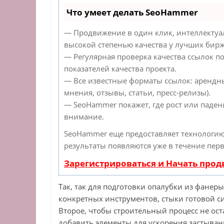
Что умеет делать SeoHammer
— Продвижение в один клик, интеллектуа
высокой степенью качества у лучших бирж
— Регулярная проверка качества ссылок п
показателей качества проекта.
— Все известные форматы ссылок: арендн
мнения, отзывы, статьи, пресс-релизы).
— SeoHammer покажет, где рост или падени
внимание.
SeoHammer еще предоставляет технологи
результаты появляются уже в течение перв
Зарегистрироваться и Начать про
Так, так для подготовки опалубки из фанер
конкретных инструментов, стыки готовой с
Второе, чтобы строительный процесс не ост
добавить элементы для ускорения застыван