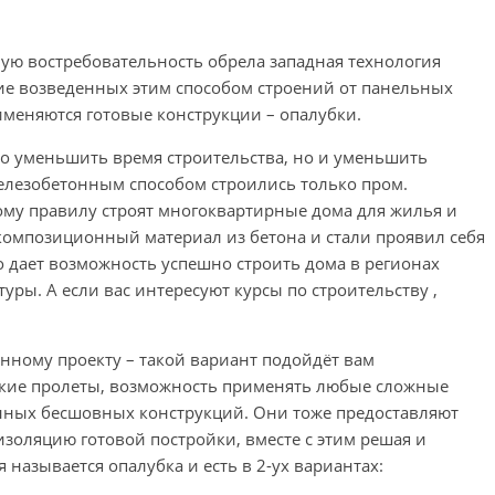
ую востребовательность обрела западная технология
ие возведенных этим способом строений от панельных
рименяются готовые конструкции – опалубки.
но уменьшить время строительства, но и уменьшить
железобетонным способом строились только пром.
ому правилу строят многоквартирные дома для жилья и
омпозиционный материал из бетона и стали проявил себя
о дает возможность успешно строить дома в регионах
уры. А если вас интересуют курсы по строительству ,
енному проекту – такой вариант подойдёт вам
окие пролеты, возможность применять любые сложные
нных бесшовных конструкций. Они тоже предоставляют
оляцию готовой постройки, вместе с этим решая и
 называется опалубка и есть в 2-ух вариантах: