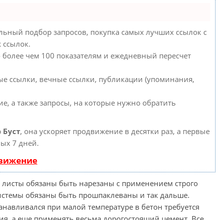
льный подбор запросов, покупка самых лучших ссылок с
 ссылок.
о более чем 100 показателям и ежедневный пересчет
ые ссылки, вечные ссылки, публикации (упоминания,
е, а также запросы, на которые нужно обратить
ю
Буст
, она ускоряет продвижение в десятки раз, а первые
ых 7 дней.
движение
ы листы обязаны быть нарезаны с применением строго
истемы обязаны быть прошпаклеваны и так дальше.
анавливался при малой температуре в бетон требуется
ия, а еще применять весьма дорогостоящий цемент. Все