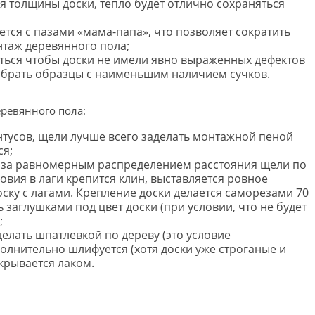
я толщины доски, тепло будет отлично сохраняться
ется с пазами «мама-папа», что позволяет сократить
нтаж деревянного пола;
ться чтобы доски не имели явно выраженных дефектов
выбрать образцы с наименьшим наличием сучков.
ревянного пола:
нтусов, щели лучше всего заделать монтажной пеной
ся;
ть за равномерным распределением расстояния щели по
ловия в лаги крепится клин, выставляется ровное
оску с лагами. Крепление доски делается саморезами 70
ь заглушками под цвет доски (при условии, что не будет
;
лать шпатлевкой по дереву (это условие
олнительно шлифуется (хотя доски уже строганые и
крывается лаком.