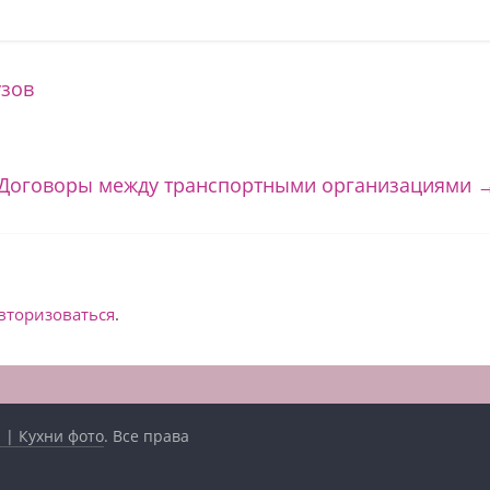
узов
Договоры между транспортными организациями
вторизоваться
.
 | Кухни фото
. Все права