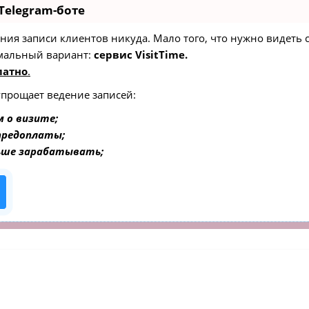
Telegram-боте
едения записи клиентов никуда. Мало того, что нужно видеть
мальный вариант:
сервис VisitTime.
латно
.
упрощает ведение записей:
 о визите;
 предоплаты;
ьше зарабатывать;