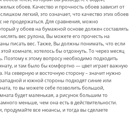
желых обоев. Качество и прочность обоев зависит от
н слишком легкий, это означает, что качество этих обоев
ас не продержаться. Для сравнения, можно
оторый у обоев на бумажной основе должен составлять
числять вес рулона, Вы можете его прочесть на
аны писать вес. Также, Вы должны понимать, что если
этой комнате, хотелось бы отдохнуть. То через месяц
ть. Поэтому к этому вопросу необходимо подходить
омнату, и там было бы комфортно — цвет играет важную
а. На северную и восточную сторону – значит нужно
я западной и южной стороны подходят синие или
мната, то вы можете себе позволить большой,
омната будет маленькая, а рисунок большим то
намного меньше, чем она есть в действительности.
, продумайте все нюансы, и тогда вы сделаете