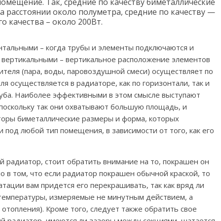
помещение. Так, средние по качеству биметаллические
а расстоянии около полуметра, средние по качеству —
о качества – около 200Вт.
тальными – когда трубы и элементы подключаются и
; вертикальными – вертикальное расположение элементов
ителя (пара, воды, паровоздушной смеси) осуществляет по
я осуществляется в радиаторе, как по горизонтали, так и
руба. Наиболее эффективными в этом смысле выступают
поскольку так они охватывают большую площадь, и
торы биметаллические размеры и форма, которых
 под любой тип помещения, в зависимости от того, как его
й радиатор, стоит обратить внимание на то, покрашен он
о в том, что если радиатор покрашен обычной краской, то
атации вам придется его перекрашивать, так как вряд ли
 температуры, измеряемые не минутным действием, а
отопления). Кроме того, следует также обратить свое
кий радиатор, имеются ли зазоры между секциями, шатается