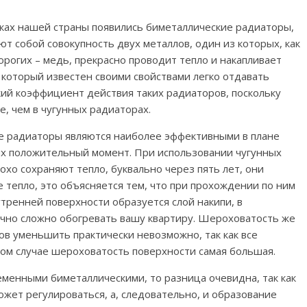
нках нашей страны появились биметаллические радиаторы,
т собой совокупность двух металлов, один из которых, как
дорогих – медь, прекрасно проводит тепло и накапливает
 который известен своими свойствами легко отдавать
окий коэффициент действия таких радиаторов, поскольку
е, чем в чугунных радиаторах.
ие радиаторы являются наиболее эффективными в плане
их положительный момент. При использовании чугунных
хо сохраняют тепло, буквально через пять лет, они
тепло, это объясняется тем, что при прохождении по ним
тренней поверхности образуется слой накипи, в
точно сложно обогревать вашу квартиру. Шероховатость же
в уменьшить практически невозможно, так как все
том случае шероховатость поверхности самая большая.
еменными биметаллическими, то разница очевидна, так как
ожет регулироваться, а, следовательно, и образование