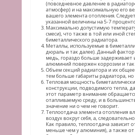
(повседневное давление в радиатор
атмосфер) и на максимальную его ве
вашего элемента отопления. Следует
указанной величины на 5-7 проценто
Максимально допустимую температу
смеси), что также в той или иной ст
биметаллического радиатора.
Металлы, используемые в биметаллич
дюраль и так далее). Данный фактор
медь, гораздо больше задерживает и
алюминий повержен коррозии и так 
Объем секций радиатора и их общее 
тем больше габариты радиатора, но
Тепловая мощность биметаллических
конструкции, подводимого тепла, да
этот параметр внимание обращается
отапливаемую среду, и в большинст
значение ни о чем не говорит.
Теплоотдача элемента отопления вли
воздух вокруг себя, а, следовательн
Как правило, теплоотдача зависит от
меньше чем у алюминия), а также о