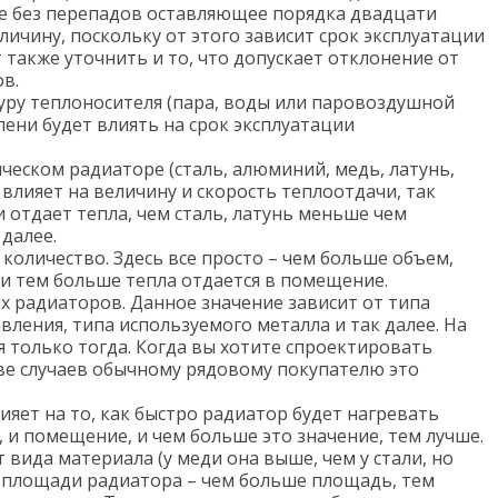
е без перепадов оставляющее порядка двадцати
личину, поскольку от этого зависит срок эксплуатации
 также уточнить и то, что допускает отклонение от
в.
ру теплоносителя (пара, воды или паровоздушной
епени будет влиять на срок эксплуатации
еском радиаторе (сталь, алюминий, медь, латунь,
 влияет на величину и скорость теплоотдачи, так
 отдает тепла, чем сталь, латунь меньше чем
далее.
количество. Здесь все просто – чем больше объем,
 и тем больше тепла отдается в помещение.
 радиаторов. Данное значение зависит от типа
вления, типа используемого металла и так далее. На
 только тогда. Когда вы хотите спроектировать
ве случаев обычному рядовому покупателю это
яет на то, как быстро радиатор будет нагревать
о, и помещение, и чем больше это значение, тем лучше.
 вида материала (у меди она выше, чем у стали, но
т площади радиатора – чем больше площадь, тем