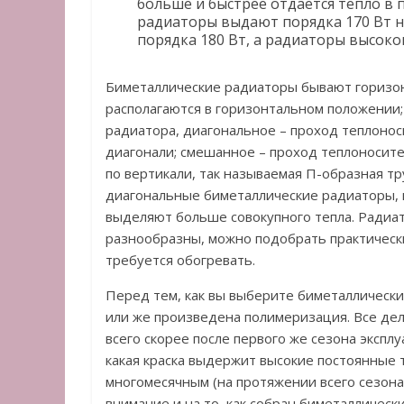
больше и быстрее отдается тепло в 
радиаторы выдают порядка 170 Вт н
порядка 180 Вт, а радиаторы высоког
Биметаллические радиаторы бывают горизон
располагаются в горизонтальном положении
радиатора, диагональное – проход теплонос
диагонали; смешанное – проход теплоносител
по вертикали, так называемая П-образная т
диагональные биметаллические радиаторы, 
выделяют больше совокупного тепла. Радиа
разнообразны, можно подобрать практически
требуется обогревать.
Перед тем, как вы выберите биметаллически
или же произведена полимеризация. Все дел
всего скорее после первого же сезона эксплу
какая краска выдержит высокие постоянные
многомесячным (на протяжении всего сезона 
внимание и на то, как собран биметалличес