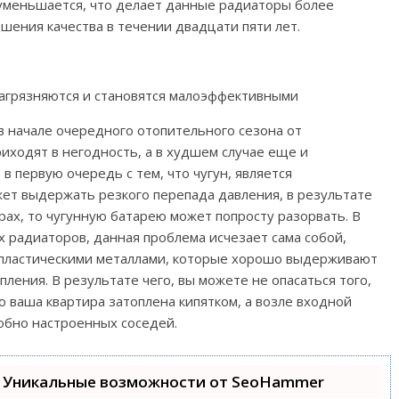
 уменьшается, что делает данные радиаторы более
ения качества в течении двадцати пяти лет.
агрязняются и становятся малоэффективными
 в начале очередного отопительного сезона от
иходят в негодность, а в худшем случае еще и
в первую очередь с тем, что чугун, является
ет выдержать резкого перепада давления, в результате
ирах, то чугунную батарею может попросту разорвать. В
х радиаторов, данная проблема исчезает сама собой,
я пластическими металлами, которые хорошо выдерживают
пления. В результате чего, вы можете не опасаться того,
о ваша квартира затоплена кипятком, а возле входной
юбно настроенных соседей.
 Уникальные возможности от SeoHammer