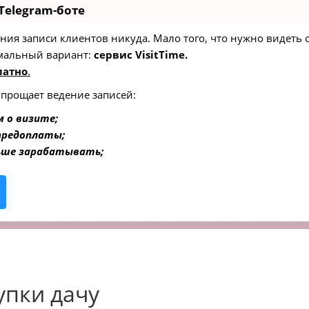
Telegram-боте
едения записи клиентов никуда. Мало того, что нужно видеть
мальный вариант:
сервис VisitTime.
латно
.
упрощает ведение записей:
 о визите;
 предоплаты;
ьше зарабатывать;
упки дачу