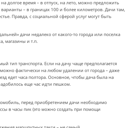
д на долгое время – в отпуск, на лето, можно предложить
 варианты – в границах 100 и более километров. Дачи там,
стье. Правда, с социальной сферой услуг могут быть
альней» дачи недалеко от какого-то города или поселка
а, магазины и т.п.
ый тип транспорта. Если на дачу чаще предполагается
у можно фактически на любом удалении от города – даже
зд едет часа полтора. Основное, чтобы дача была на
надобилось еще час идти пешком.
втомобиль, перед приобретением дачи необходимо
ссы в часы пик (это можно создать при помощи
вижения маршрутных такси – не самый