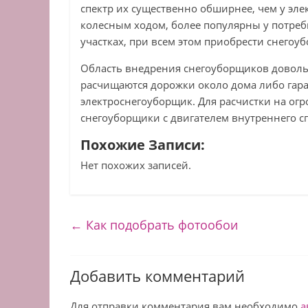
спектр их существенно обширнее, чем у эл
колесным ходом, более популярны у потреб
участках, при всем этом приобрести снего
Область внедрения снегоуборщиков доволь
расчищаются дорожки около дома либо гар
электроснегоуборщик. Для расчистки на ог
снегоуборщики с двигателем внутреннего с
Похожие Записи:
Нет похожих записей.
←
Как подобрать фотообои
Добавить комментарий
Для отправки комментария вам необходимо
а