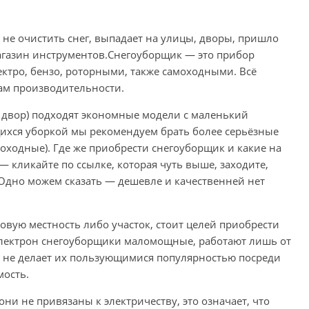
е не очистить снег, выпадает на улицы, дворы, пришло
агазин инструментов.Снегоуборщик — это прибор
лектро, бензо, роторными, также самоходными. Всё
ам производительности.
, двор) подходят экономные модели с маленький
ихся уборкой мы рекомендуем брать более серьёзные
оходные). Где же приобрести снегоуборщик и какие на
 кликайте по ссылке, которая чуть выше, заходите,
Одно можем сказать — дешевле и качественней нет
овую местность либо участок, стоит целей приобрести
Электрон снегоуборщики маломощные, работают лишь от
ь не делает их пользующимися популярностью посреди
мость.
и не привязаны к электричеству, это означает, что