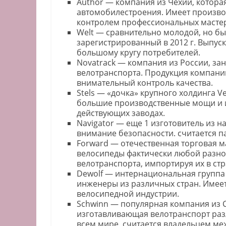
Author — компания из Чехии, которая
автомобилестроения. Имеет произво
контролем профессиональных мастер
Welt — сравнительно молодой, но б
зарегистрированный в 2012 г. Выпус
большому кругу потребителей.
Novatrack — компания из России, за
велотранспорта. Продукция компании
внимательный контроль качества.
Stels — «дочка» крупного холдинга V
большие производственные мощи и и
действующих заводах.
Navigator — еще 1 изготовитель из 
внимание безопасности. считается 
Forward — отечественная торговая ма
велосипеды фактически любой разнов
велотранспорта, импортируя их в стр
Dewolf — интернациональная группа 
инженеры из различных стран. Имеет
велосипедной индустрии.
Schwinn — популярная компания из С
изготавливающая велотранспорт раз
всем мире, считается владельцем м