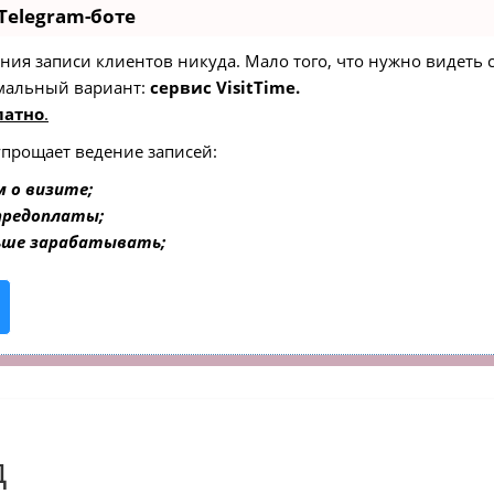
Telegram-боте
едения записи клиентов никуда. Мало того, что нужно видеть
мальный вариант:
сервис VisitTime.
латно
.
упрощает ведение записей:
 о визите;
 предоплаты;
ьше зарабатывать;
д