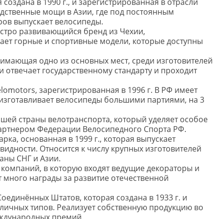
 создана в 1990 г., и зарегистрированная в отрасли
дственные мощи в Азии, где под постоянным
ов выпускает велосипеды.
ыстро развивающийся бренд из Чехии,
кает горные и спортивные модели, которые доступны
нимающая одно из основных мест, среди изготовителей
 отвечает государственному стандарту и проходит
elomotors, зарегистрированная в 1996 г. В РФ имеет
зготавливает велосипеды большими партиями, на 3
нашей страны велотранспорта, который уделяет особое
партнером Федерации Велосипедного Спорта РФ.
рка, основанная в 1999 г., которая выпускает
идности. Относится к числу крупных изготовителей
аны СНГ и Азии.
компаний, в которую входят ведущие декораторы и
 много награды за развитие отечественной
оединённых Штатов, которая создана в 1933 г. и
личных типов. Реализует собственную продукцию во
еждународных премий.