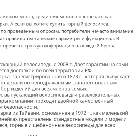
лишком много, среди них можно повстречать как
рки. А если вы хотите купить горный велосипед,
ть по проведенным опросам, потребители нечасто внимание
как правило технические параметры и функционал. В
ют прочесть краткую информацию на каждый бренд:
ускающий велосипеды с 2008 г. Дает гарантии на сами
ется доставкой по всей территории РФ.
ка, зарегистрированная в 1873 г., которая выпускает
вает детали по неподражаемым, запатентованным
бор изделий для всех членов семьи.
ии, выпускающий велосипеды для развлекательных
вары компании проходят двойной качественный
м безопасности.
рка из Тайвани, основанная в 1972 г., как маленький
линейках представлены стандартные модели и модели
еся, горные и щебеночные велосипеды для всех