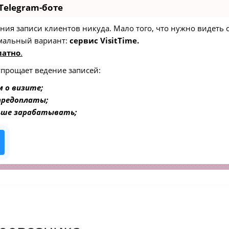
Telegram-боте
едения записи клиентов никуда. Мало того, что нужно видеть
мальный вариант:
сервис VisitTime.
латно
.
упрощает ведение записей:
 о визите;
 предоплаты;
ьше зарабатывать;