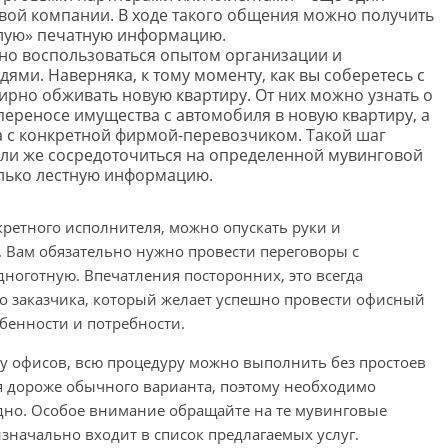
вой компании. В ходе такого общения можно получить
олую» печатную информацию.
но воспользоваться опытом организации и
ями. Наверняка, к тому моменту, как вы соберетесь с
мирно обживать новую квартиру. От них можно узнать о
переносе имущества с автомобиля в новую квартиру, а
а с конкретной фирмой-перевозчиком. Такой шаг
ли же сосредоточиться на определенной мувинговой
олько лестную информацию.
нкретного исполнителя, можно опускать руки и
 Вам обязательно нужно провести переговоры с
ноготную. Впечатления посторонних, это всегда
о заказчика, который желает успешно провести офисный
бенности и потребности.
ду офисов, всю процедуру можно выполнить без простоев
я дороже обычного варианта, поэтому необходимо
одно. Особое внимание обращайте на те мувинговые
изначально входит в список предлагаемых услуг.