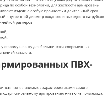
рида по особой технологии, для жёсткости армированы
ечивают изделию особую прочность и длительный срок
ный внутренний диаметр входного и выходного патрубков
инейкой размеров:
овой;
ямой.
ену старому шлангу для большинства современных
мпанией каталога.
армированных ПВХ-
оинств, сопоставимых с характеристиками самого
благодаря спиральному армированию нитью из полиамида: