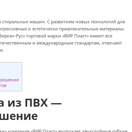
 стиральных машин. С развитием новых технологий для
рогрессивные и эстетически привлекательные материалы.
иркэн-Рус» торговой марки «ВИР Пласт» имеют все
отечественным и международным стандартам, отвечают
м.
 решение
гов
а из ПВХ —
ешение
ину компания «ВИР Пласт» выпускает двухслойные гибкие