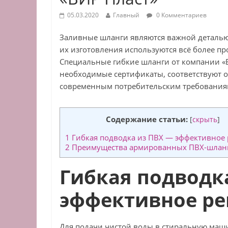
05.03.2020
Главный
0 Комментариев
Заливные шланги являются важной деталью
их изготовления используются всё более п
Специальные гибкие шланги от компании «В
необходимые сертификаты, соответствуют 
современным потребительским требования
Содержание статьи:
[
скрыть
]
1
Гибкая подводка из ПВХ — эффективное
2
Преимущества армированных ПВХ-шлан
Гибкая подводк
эффективное р
Для подачи чистой воды в стиральную маш