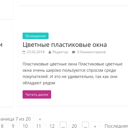
Оснащение
и
Цветные пластиковые окна
23.02.2018
Редактор
0 Комментариев
Пластиковые цветные окна Пластиковые цветные
окна очень широко пользуются спросом среди
покупателей. И это не удивительно, так как они
обладают рядом
Читать далее
аница 7 из 20
«
8
9
10
11
12
...
20
...
»
Последня