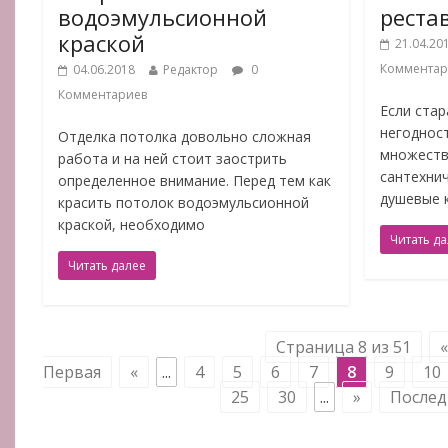
водоэмульсионной
реста
краской
21.04.20
Комментар
04.06.2018
Редактор
0
Комментариев
Если стар
негодност
Отделка потолка довольно сложная
множеств
работа и на ней стоит заострить
сантехни
определенное внимание. Перед тем как
душевые 
красить потолок водоэмульсионной
краской, необходимо
Читать д
Читать далее
Страница 8 из 51
Первая
«
...
4
5
6
7
8
9
10
25
30
...
»
Послед