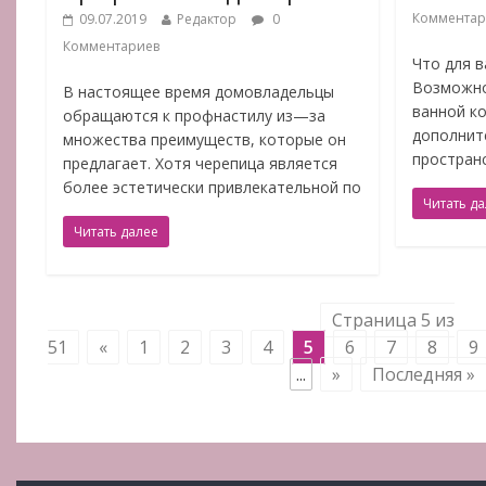
Комментар
09.07.2019
Редактор
0
Комментариев
Что для в
Возможно
В настоящее время домовладельцы
ванной к
обращаются к профнастилу из—за
дополнит
множества преимуществ, которые он
простран
предлагает. Хотя черепица является
более эстетически привлекательной по
Читать д
Читать далее
Страница 5 из
51
«
1
2
3
4
5
6
7
8
9
...
»
Последняя »