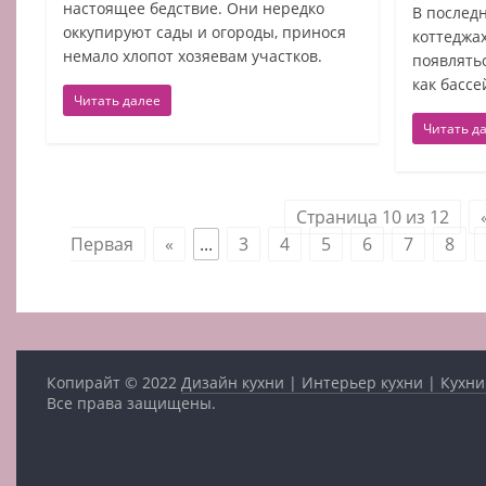
настоящее бедствие. Они нередко
В последн
оккупируют сады и огороды, принося
коттеджа
немало хлопот хозяевам участков.
появлять
как басс
Читать далее
Читать д
Страница 10 из 12
Первая
«
...
3
4
5
6
7
8
Копирайт © 2022
Дизайн кухни | Интерьер кухни | Кухни
Все права защищены.