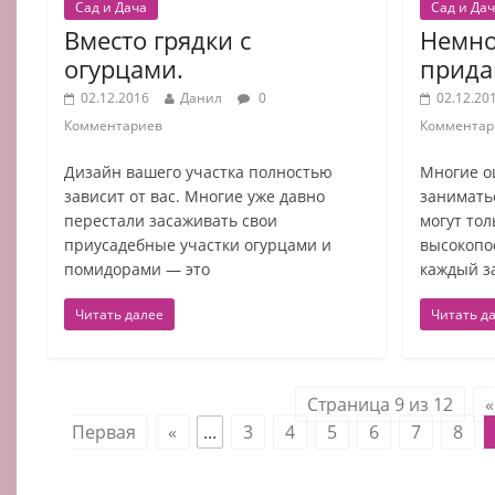
Сад и Дача
Сад и Да
Вместо грядки с
Немно
огурцами.
прида
02.12.2016
Данил
0
02.12.20
Комментариев
Комментар
Дизайн вашего участка полностью
Многие о
зависит от вас. Многие уже давно
занимать
перестали засаживать свои
могут тол
приусадебные участки огурцами и
высокопо
помидорами — это
каждый за
Читать далее
Читать д
Страница 9 из 12
«
Первая
«
...
3
4
5
6
7
8