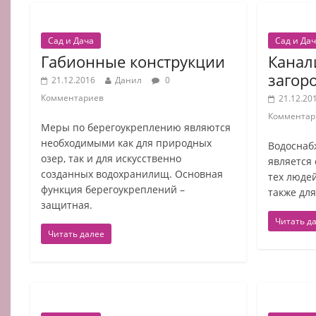
Сад и Дача
Сад и Да
Габионные конструкции
Канал
загор
21.12.2016
Данил
0
Комментариев
21.12.20
Комментар
Меры по берегоукреплению являются
необходимыми как для природных
Водоснаб
озер, так и для искусственно
является
созданных водохранилищ. Основная
тех людей
функция берегоукреплений –
также для
защитная.
Читать д
Читать далее