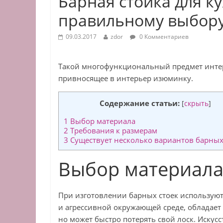
Барная стойка для к
правильному выбор
09.03.2017
zdor
0 Комментариев
Такой многофункциональный предмет интерь
привносящее в интерьер изюминку.
Содержание статьи:
[
скрыть
]
1
Выбор материала
2
Требования к размерам
3
Существует несколько вариантов барных 
Выбор материал
При изготовлении барных стоек используют
и агрессивной окружающей среде, обладает
но может быстро потерять свой лоск. Искус