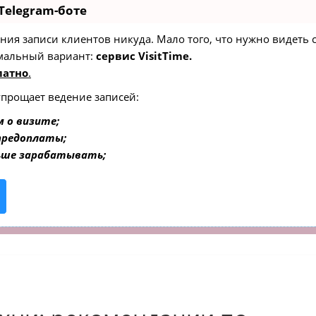
Telegram-боте
едения записи клиентов никуда. Мало того, что нужно видеть
мальный вариант:
сервис VisitTime.
латно
.
упрощает ведение записей:
 о визите;
 предоплаты;
ьше зарабатывать;