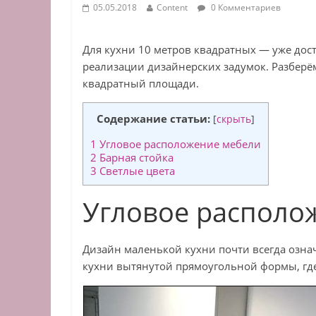
05.05.2018
Content
0 Комментариев
Для кухни 10 метров квадратных — уже дос
реализации дизайнерских задумок. Разбер
квадратный площади.
Содержание статьи:
[
скрыть
]
1
Угловое расположение мебели
2
Барная стойка
3
Светлые цвета
Угловое располо
Дизайн маленькой кухни почти всегда озна
кухни вытянутой прямоугольной формы, где