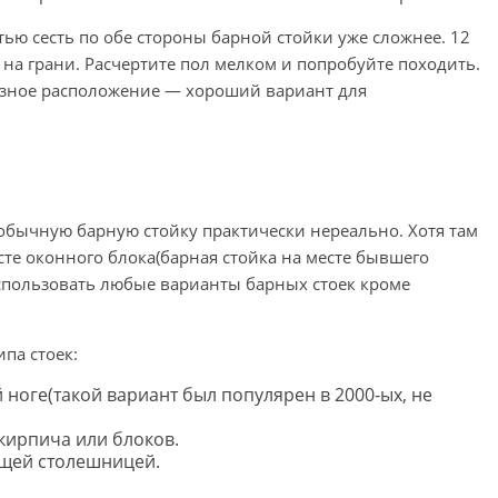
ью сесть по обе стороны барной стойки уже сложнее. 12
 на грани. Расчертите пол мелком и попробуйте походить.
разное расположение — хороший вариант для
бычную барную стойку практически нереально. Хотя там
те оконного блока(барная стойка на месте бывшего
спользовать любые варианты барных стоек кроме
па стоек:
ноге(такой вариант был популярен в 2000-ых, не
кирпича или блоков.
щей столешницей.