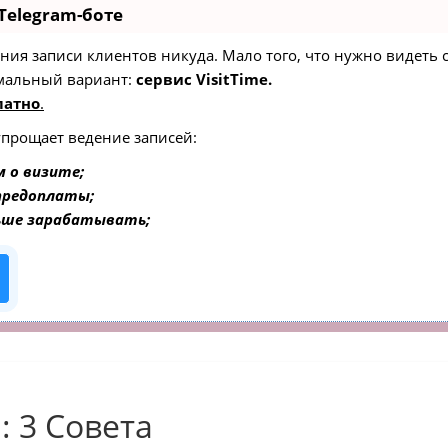
Telegram-боте
едения записи клиентов никуда. Мало того, что нужно видеть
мальный вариант:
сервис VisitTime.
латно
.
упрощает ведение записей:
 о визите;
 предоплаты;
ьше зарабатывать;
: 3 Совета