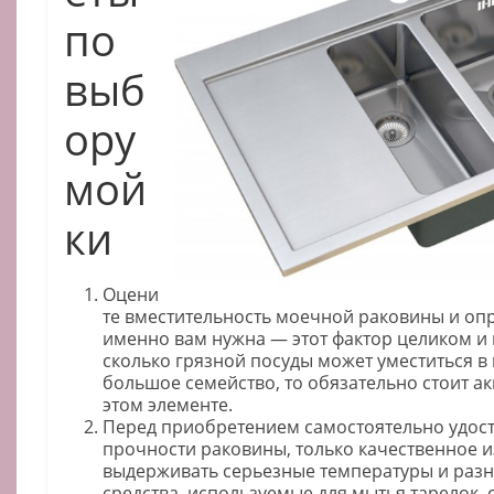
по
выб
ору
мой
ки
Оцени
те вместительность моечной раковины и опре
именно вам нужна — этот фактор целиком и 
сколько грязной посуды может уместиться в 
большое семейство, то обязательно стоит а
этом элементе.
Перед приобретением самостоятельно удост
прочности раковины, только качественное 
выдерживать серьезные температуры и раз
средства, используемые для мытья тарелок, 