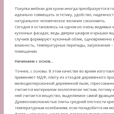
Покупка мебели для кухни иногда преобразуется в г
идеально совмещать эстетику, удобство, надежность
натуральное человеческое желание сэкономить.
Сегодня я остановлюсь на одном из очень видимых 
кухонных фасадах, ведь дверки шкафов и крышки я
случаев формируют кухонный облик, одновременно 
влажность, температурные перепады, загрязнения –
помещении.
Начинаем с основ…
Точнее, с основы. В этом качестве во время изгото
применяют МДФ, плиту из отходов деревянного про
мелкодисперсионной деревянной пыли, спрессован
считается материалом экологически чистым, потому
ней считается вещество, выделяемое самой фракцие
Древесноволокнистые плиты средней плотности креп
температурным колебаниям; если понадобится им м
формы, чем очень часто пользуются во время изгото