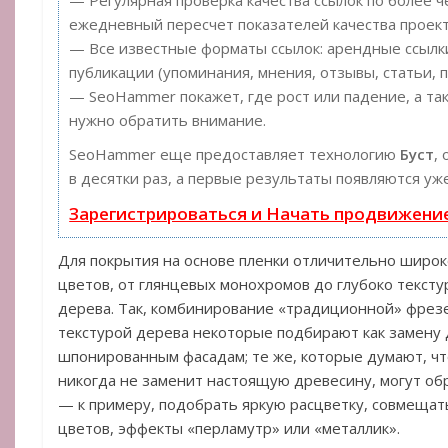
ежедневный пересчет показателей качества проект
— Все известные форматы ссылок: арендные ссылки
публикации (упоминания, мнения, отзывы, статьи, п
— SeoHammer покажет, где рост или падение, а та
нужно обратить внимание.
SeoHammer еще предоставляет технологию
Буст
,
в десятки раз, а первые результаты появляются уж
Зарегистрироваться и Начать продвижени
Для покрытия на основе пленки отличительно широк
цветов, от глянцевых монохромов до глубоко текст
дерева. Так, комбинирование «традиционной» фрезе
текстурой дерева некоторые подбирают как замену
шпонированным фасадам; те же, которые думают, чт
никогда не заменит настоящую древесину, могут об
— к примеру, подобрать яркую расцветку, совмещат
цветов, эффекты «перламутр» или «металлик».