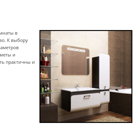
омнаты в
во. К выбору
раметров
дметы и
ть практичны и