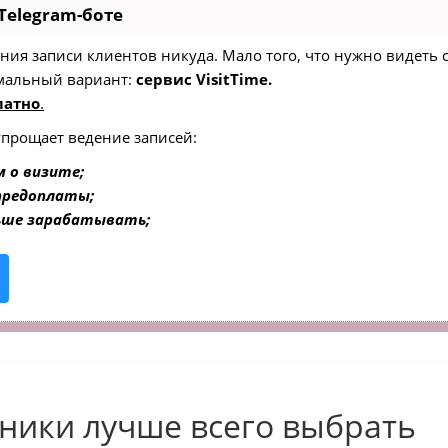
Telegram-боте
едения записи клиентов никуда. Мало того, что нужно видеть
мальный вариант:
сервис VisitTime.
латно
.
упрощает ведение записей:
 о визите;
 предоплаты;
ьше зарабатывать;
ники лучше всего выбрать