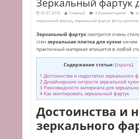
Зеркальный фартук д
01.07.2016
Главный
0 Комментариев
з
,
,
зеркальный фартук
зеркальный фартук фото
кухонны
Зеркальный фартук
смотрится очень стил
стен
зеркальная плитка для кухни
ничем н
практичный материал впишется в любой ст
Содержание статьи:
[
скрыть
]
1
Достоинства и недостатки зеркального ф
2
Дизайнерские хитрости зеркальной кухн
3
Разновидности материала для зеркально
4
Как монтировать зеркальный фартук
Достоинства и 
зеркального фа