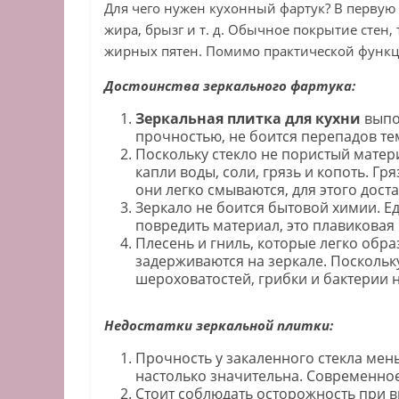
Для чего нужен кухонный фартук? В первую
жира, брызг и т. д. Обычное покрытие стен,
жирных пятен. Помимо практической функц
Достоинства зеркального фартука:
Зеркальная плитка для кухни
выпо
прочностью, не боится перепадов тем
Поскольку стекло не пористый матери
капли воды, соли, грязь и копоть. Г
они легко смываются, для этого дост
Зеркало не боится бытовой химии. Е
повредить материал, это плавиковая 
Плесень и гниль, которые легко обра
задерживаются на зеркале. Поскольку
шероховатостей, грибки и бактерии н
Недостатки зеркальной плитки:
Прочность у закаленного стекла мен
настолько значительна. Современное
Стоит соблюдать осторожность при в