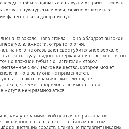
 очередь, чтобы защищать стены кухни от грязи — капель
 такое как штукатурка или обои, сложно отчистить от
ии фартук носит и декоративную.
лнена из закаленного стекла — оно обладает высокой
ператур, влажности, открытого огня.
ал, на него не оказывают свое губительное зеркало
рязные пятна будут видны на зеркальной поверхности, но
аточно влажной губки с очистителем стекол.
динственное химическое вещество, которое может
кислота, но в быту она не применяется.
зуются в стыках керамических плиток, не
 стекло, как уже говорилось, не имеет пор и
е могут в нем размножаться.
ьше, чем у керамической плитки, но разница не
 закаленное стекло сложно разбить молотком.
ыборе чистящих средств. Стекло не потерпит никаких