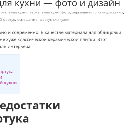
ля кухни — фото и дизайн
,
,
,
еркальная кухня
зеркальная кухня фото
зеркальная плитка для кухни
,
,
й фартук
оснащение
фартук для кухни
ьно и современно. В качестве материала для облицовки
е хуже классической керамической плитки. Этот
иль интерьера.
артука
и
й кухни
недостатки
ртука