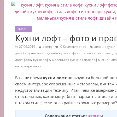
Дизайн
Кухни лофт – фото и пра
27.06.2016
admin
0 Комментариев
дизайн кухни
,
,
,
дизайн кухни лофт
дизайн кухни лофт фото
кухни лофт фото
к
,
,
,
лофт фото
кухня лофт
маленькая кухня в стиле лофт
стили диз
интерьере кухни
В наше время
кухни лофт
пользуются большой попу
своем интерьере современные материалы, винтаж 
индустриализации технику. Итак, чем же американ
от остальных, какие могут быть варианты отделки
в таком стиле, если она крайне скромных размеров?
Содержание статьи:
[
скрыть
]