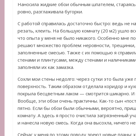
Наносила жидкие обои обычным шпателем, стараясь
ровно, разглаживала бугорки.
С работой справилась достаточно быстро: ведь не н
резать, клеить. На большую комнату (20 м2) ушло все
что опыта у меня не было никакого. Особенно мне п
решают множество проблем: неровности, трещинки, 
заполненные смесью. Также с их помощью я справи
стенами и плинтусами, между стенами и наличникам
заполняли их как замазка.
Сохли мои стены недолго: через сутки это была уже
поверхность. Таким образом отделала коридор и кух
покрыла бесцветным лаком — смотрится шикарно. И 
Вообще, эти обои очень практичны. Как-то сын «пос
пятно. Если бы обои были обычными, вероятно, при
комнату. А здесь я просто очистила загрязненный уч
и нанесла новую смесь. Когда она высохла, ничего н
Сейчас у меня по этому поводу зреют новые планы: 