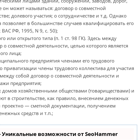
ическими лицами зданий, сооружений, заводов, дорог,
ае он может называться: договор о совместной
тве; долевого участия; о сотрудничестве и т.д. Однако
 позволяет в большинстве случаев квалифицировать его
АС РФ, 1995, N 9, с. 50);
 или открытого типа (п. 1 ст. 98 ГК). Здесь между
 о совместной деятельности, целью которого является
ого лица;
иципального предприятия членами его трудового
а о приватизации члены трудового коллектива для участия
 между собой договор о совместной деятельности и
дажи предприятия;
х домов хозяйственными обществами (товариществами) и
уют в строительстве, как правило, внесением денежных
й проектно — сметной документации, получением
нежных средств и т.п.;
- Уникальные возможности от SeoHammer