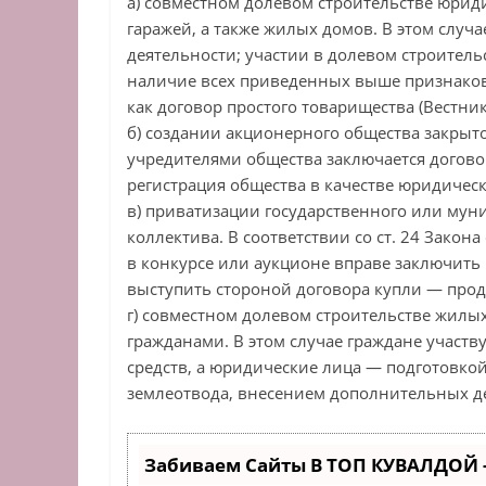
а) совместном долевом строительстве юрид
гаражей, а также жилых домов. В этом случ
деятельности; участии в долевом строительс
наличие всех приведенных выше признаков
как договор простого товарищества (Вестник В
б) создании акционерного общества закрытого
учредителями общества заключается договор
регистрация общества в качестве юридическ
в) приватизации государственного или мун
коллектива. В соответствии со ст. 24 Закон
в конкурсе или аукционе вправе заключить
выступить стороной договора купли — про
г) совместном долевом строительстве жилы
гражданами. В этом случае граждане участв
средств, а юридические лица — подготовко
землеотвода, внесением дополнительных де
Забиваем Сайты В ТОП КУВАЛДОЙ 