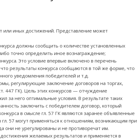
бот или иных достижений. Представление может
онкурса должны сообщить о количестве установленных
либо точно определить иное вознаграждение;
онкурса. Это условие впервые включено в перечень
 что результаты конкурса сообщаются в той же форме, что
нного уведомления победителей и т.д.
рмы, регулирующие заключение договоров на торгах,
т. 447 ГК). Цель этих конкурсов — отчуждение
ил за него оптимальные условия. В результате таких
занность заключить с победителем договор, который
онкурса в смысле гл. 57 ГК являются заранее объявленные
 гл. 57 могут применяться к отношениям, возникающим при
гда они не урегулированы и не противоречат им.
 достижения желаемых результатов и применяется в