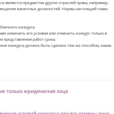
са являются предметом других отраслей права, например,
замещение вакантных должностей. Нормы настоящей главы
убличного конкурса
аве изменить его условия или отменить конкурс только в
я представления работ срока.
ене конкурса должно быть сделано тем же способом, каким
 не только юридические лица
менения условий конкурса или его отмены лицо