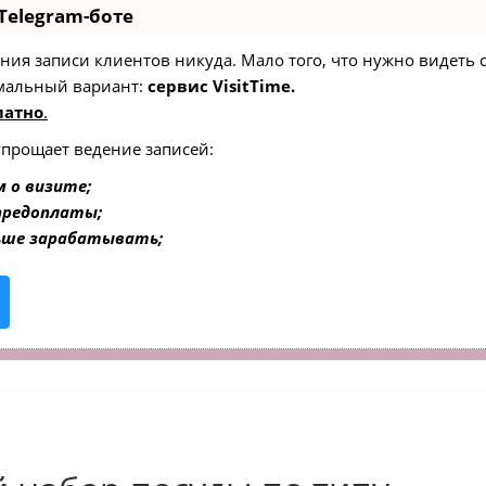
Telegram-боте
едения записи клиентов никуда. Мало того, что нужно видеть
мальный вариант:
сервис VisitTime.
латно
.
упрощает ведение записей:
 о визите;
 предоплаты;
ьше зарабатывать;