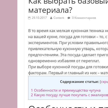
Как выбрать базовый
материала?
29.10.2017
Content
0 Комментариев
В то время как мелкая кухонная техника 
на вашей кухне, посуда для готовки – то,
экспериментов. При условии правильного
привлекательную кухонную утварь, котор
предпочтениям. Эта посуда сделает при
одновременно избавляя от переплат.
При выборе кухонной посуды для готовк
факторам. Первый и главный из них – мат
Содержание статьи:
[
скр
1
Особенности и преимущества чугуна
2
Какую посуду лучше покупать с эмалир