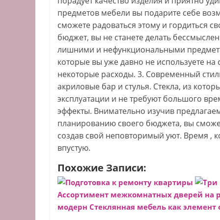
порадует качество изделия и приятно уд
предметов мебели вы подарите себе воз
сможете радоваться этому и гордиться с
бюджет, вы не станете делать бессмысле
лишними и нефункциональными предметам
которые вы уже давно не используете на 
некоторые расходы. 3. Современный сти
акриловые бар и стулья. Стекла, из кото
эксплуатации и не требуют большого вре
эффекты. Внимательно изучив предлагаем
планированию своего бюджета, вы сможе
создав свой неповторимый уют. Время , к
впустую.
Похожие Записи:
Подготовка к ремонту квартиры
Три
Ассортимент межкомнатных дверей на 
модерн
Стеклянная мебель как элемент