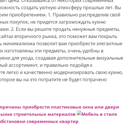
ивит цена. Отказываясь от некоторых современных
можность создать уютную атмосферу прошлых лет. Вы
воим приобретением. 1. Правильно распределив свой
нных покупок, не придется загромождать кухню
и. 2. Если вы решите продать ненужные предметы,
сайтах вторичного рынка, это поможет вам покрыть
ль минимализма позволит вам приобрести элегантные
рых изготовлены эти предметы, очень удобны в
мени для ухода, создавая дополнительные визуальные
ый ассортимент, и правильно подойдя к
те легко и качественно модернизировать свою кухню,
оторое вы на это потратите не будет потрачено
 причины приобрести пластиковые окна или двери
рынке строительных материалов
Мебель в стиле
 обстановки современных квартир