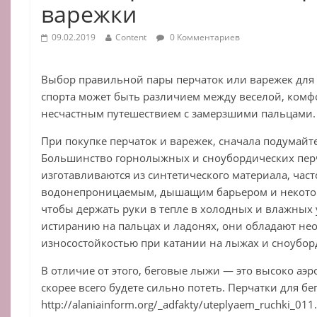
варежки
09.02.2019
Content
0 Комментариев
Выбор правильной пары перчаток или варежек для
спорта может быть различием между веселой, комф
несчастным путешествием с замерзшими пальцами.
При покупке перчаток и варежек, сначала подумайте
Большинство горнолыжных и сноубордических перч
изготавливаются из синтетического материала, част
водонепроницаемым, дышащим барьером и некото
чтобы держать руки в тепле в холодных и влажных 
истиранию на пальцах и ладонях, они обладают н
износостойкостью при катании на лыжах и сноубор
В отличие от этого, беговые лыжи — это высоко аэр
скорее всего будете сильно потеть. Перчатки для б
http://alaniainform.org/_adfakty/uteplyaem_ruchki_01